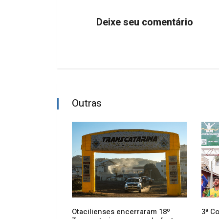
Deixe seu comentário
Outras
s de Mesa da
Otacilienses encerraram 18º
3ª C