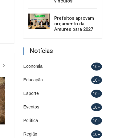
vínculos
Prefeitos aprovam
orçamento da
Amures para 2027
Notícias
Economia
10+
Educação
10+
Esporte
10+
Eventos
10+
Política
10+
1
Ginásio Nelson Melo de Liz
Eleita oito vezes m
Região
10+