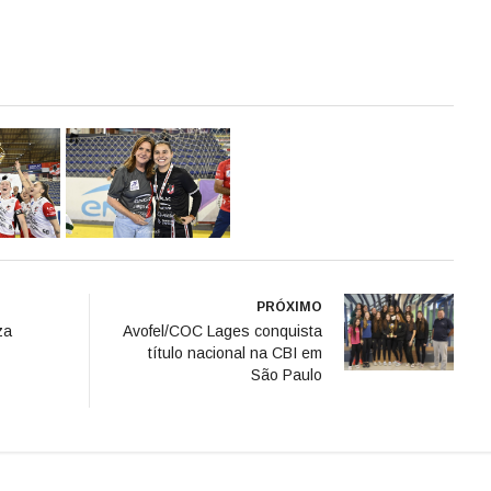
PRÓXIMO
za
Avofel/COC Lages conquista
título nacional na CBI em
São Paulo