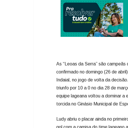
As “Leoas da Serra” são campeãs da
confirmado no domingo (26 de abril)
Indaial, no jogo de volta da decisã
triunfo por 10 a 0 no dia 28 de mar
equipe lageana voltou a dominar a 
torcida no Ginásio Municipal de Es
Ludy abriu o placar ainda no primei
gol com a camisa do time lageano 