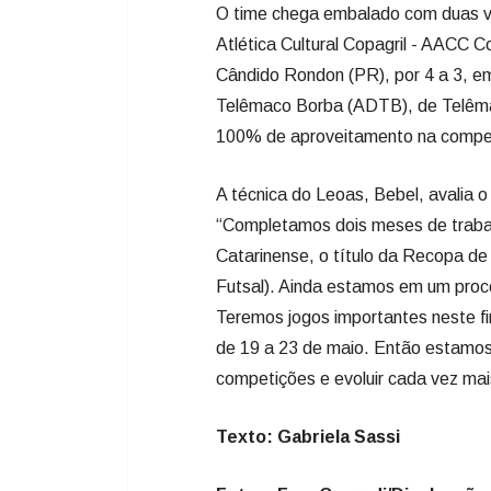
O time chega embalado com duas vit
Atlética Cultural Copagril - AACC C
Cândido Rondon (PR), por 4 a 3, e
Telêmaco Borba (ADTB), de Telêmac
100% de aproveitamento na compe
A técnica do Leoas, Bebel, avalia 
“Completamos dois meses de trabal
Catarinense, o título da Recopa de
Futsal). Ainda estamos em um proc
Teremos jogos importantes neste fin
de 19 a 23 de maio. Então estamos
competições e evoluir cada vez mais 
Texto: Gabriela Sassi