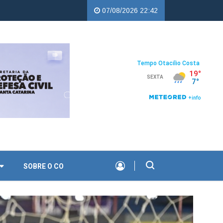
ercampos |
Troco Solidário da Copercampos deixa legado de apoio
07/08/2026 22:42
SOBRE O CO