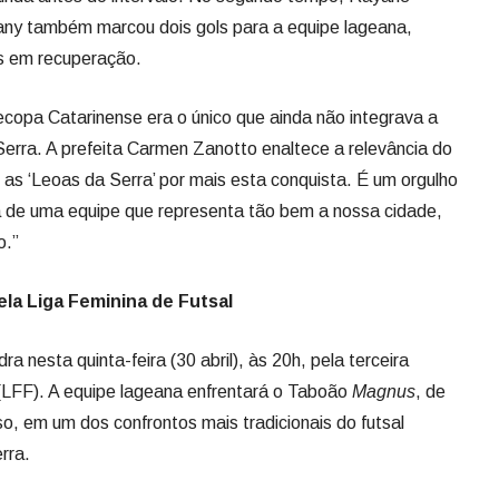
any também marcou dois gols para a equipe lageana,
s em recuperação.
ecopa Catarinense era o único que ainda não integrava a
Serra. A prefeita Carmen Zanotto enaltece a relevância do
o as ‘Leoas da Serra’ por mais esta conquista. É um orgulho
a de uma equipe que representa tão bem a nossa cidade,
o.”
la Liga Feminina de Futsal
a nesta quinta-feira (30 abril), às 20h, pela terceira
(LFF). A equipe lageana enfrentará o Taboão
Magnus
, de
o, em um dos confrontos mais tradicionais do futsal
rra.