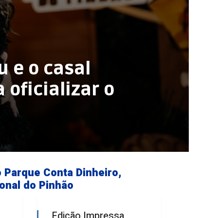
u e o casal
 oficializar o
o Parque Conta Dinheiro,
ional do Pinhão
Edição Impressa