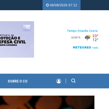
percampos |
Troco Solidário da Copercampos deixa legado de apoio
06/08/2026 07:12
SOBRE O CO