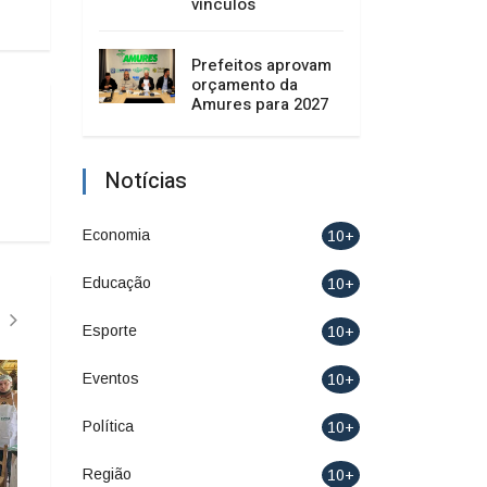
vínculos
Prefeitos aprovam
orçamento da
Amures para 2027
Notícias
Economia
10+
Educação
10+
Esporte
10+
Eventos
10+
Política
10+
Região
10+