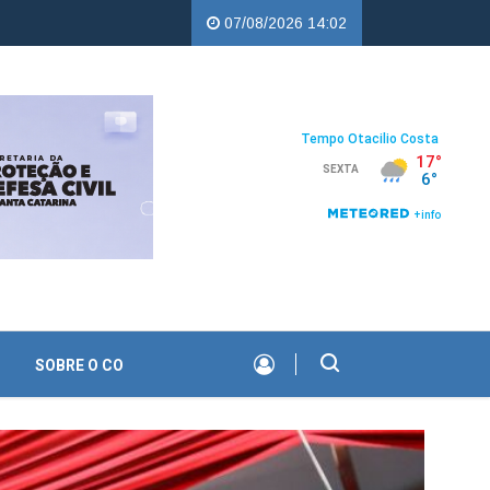
percampos |
Troco Solidário da Copercampos deixa legado de apoio
07/08/2026 14:02
SOBRE O CO