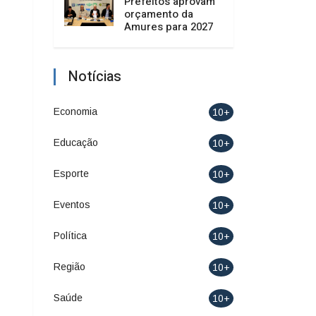
Prefeitos aprovam
orçamento da
Amures para 2027
Notícias
Economia
10+
Educação
10+
Esporte
10+
Eventos
10+
Política
10+
Região
10+
Saúde
10+