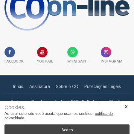
FACEBOOK
YOUTUBE
WHATSAPP
INSTAGRAM
Início
Assinatura
Sobre o CO
Publicações Legais
Endereço: Rua Aristeu Andrioli, 592 - B. Pinheiros - Otacílio
Cookies.
Costa - SC
Ao usar este site você aceita que usamos cookies.
política de
Email: correiootaciliense@gmail.com
privacidade.
Telefone: (49) 3275 0857
Aceito
© Copyright 2011. Todos os direitos reservados | Correio