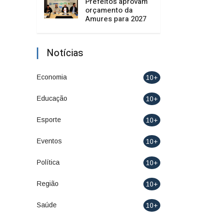
Prefeitos aprovam
orçamento da
Amures para 2027
Notícias
Economia
10+
Educação
10+
Esporte
10+
Eventos
10+
Política
10+
Região
10+
Saúde
10+