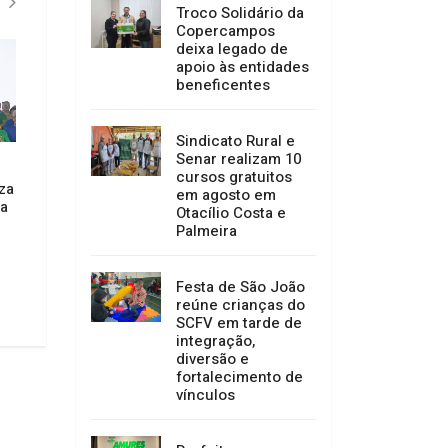
Troco Solidário da
Copercampos
deixa legado de
CONVENÇÕES
apoio às entidades
beneficentes
Sindicato Rural e
Senar realizam 10
cursos gratuitos
iza
em agosto em
ta
Otacílio Costa e
Colombo tem nome confirmado
Marcius Machado e
Palmeira
como candidato a deputado
Córdova oficializa
federal
e consolidam dobr
em Santa Catarina
Festa de São João
01/06/2026 14:35
reúne crianças do
01/06/2026 14:35
SCFV em tarde de
integração,
diversão e
fortalecimento de
vínculos