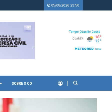
 Copercampos |
Troco Solidário da Copercampos deixa legado de a
05/08/2026 23:50
SOBRE O CO