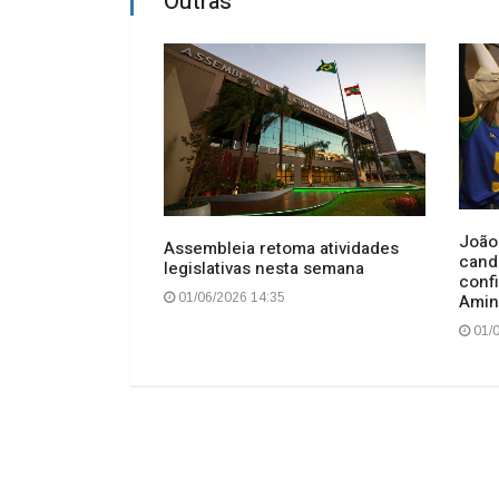
Outras
João
ficializa
Assembleia retoma atividades
cand
 convenção com
legislativas nesta semana
conf
aldo Caiado
Amin
01/06/2026 14:35
01/0