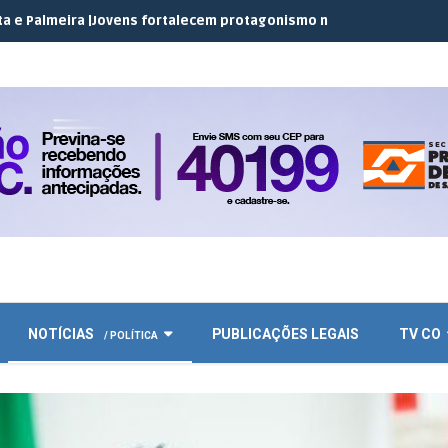
a |
Jovens fortalecem protagonismo no campo em encontro do JEC
NOTÍCIAS
PUBLICAÇÕES LEGAIS
TV CO
/ POLÍTICA