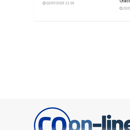
ílio Costa
Otací
02/07/2026 12:36
02/0