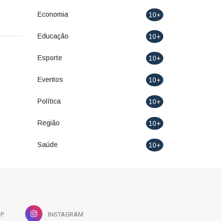
02/07/2026 12:36
Economia
10+
Educação
10+
Esporte
10+
Eventos
10+
Política
10+
Região
10+
Saúde
10+
PP
INSTAGRAM