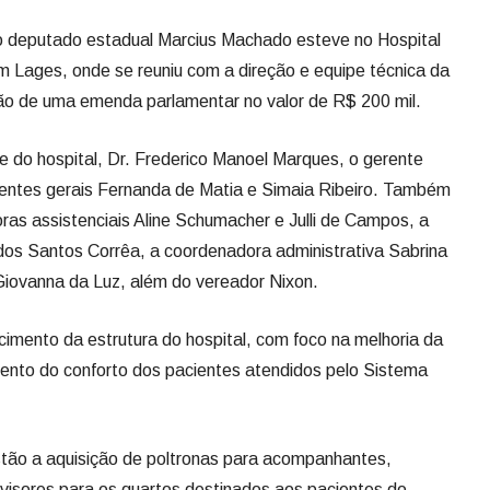
 o deputado estadual Marcius Machado esteve no Hospital
m Lages, onde se reuniu com a direção e equipe técnica da
ação de uma emenda parlamentar no valor de R$ 200 mil.
e do hospital, Dr. Frederico Manoel Marques, o gerente
rentes gerais Fernanda de Matia e Simaia Ribeiro. Também
as assistenciais Aline Schumacher e Julli de Campos, a
os Santos Corrêa, a coordenadora administrativa Sabrina
Giovanna da Luz, além do vereador Nixon.
cimento da estrutura do hospital, com foco na melhoria da
ento do conforto dos pacientes atendidos pelo Sistema
stão a aquisição de poltronas para acompanhantes,
evisores para os quartos destinados aos pacientes do