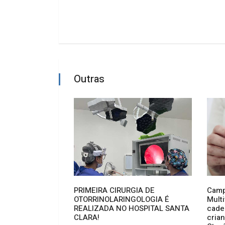
Outras
 Municipal dos
PRIMEIRA CIRURGIA DE
Camp
nça e do
OTORRINOLARINGOLOGIA É
Mult
bate
REALIZADA NO HOSPITAL SANTA
cade
as políticas
CLARA!
cria