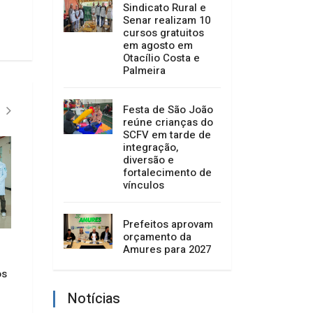
Sindicato Rural e
Senar realizam 10
cursos gratuitos
em agosto em
Otacílio Costa e
Palmeira
Festa de São João
reúne crianças do
SCFV em tarde de
integração,
diversão e
fortalecimento de
vínculos
Prefeitos aprovam
orçamento da
Amures para 2027
Deputado Marcius Machado
Sensor de glicose g
os
celebra avanço das obras do
crianças carentes 
estacionamento do Hospital
Catarinense
Notícias
Santa Clara em Otacílio Costa
02/07/2026 12:36