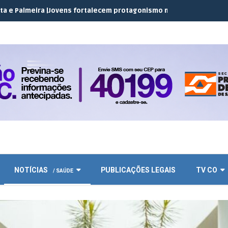
a |
Jovens fortalecem protagonismo no campo em encontro do JEC
NOTÍCIAS
PUBLICAÇÕES LEGAIS
TV CO
/ SAÚDE