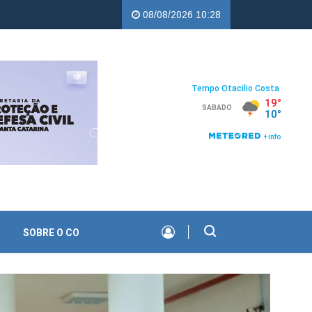
 Copercampos |
Troco Solidário da Copercampos deixa legado de ap
08/08/2026 10:28
SOBRE O CO