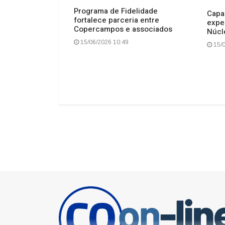
Programa de Fidelidade
tuita em Lages
Capa
fortalece parceria entre
entes culturais
expe
Copercampos e associados
Catarinense
Núcl
15/06/2026 10:49
15/0