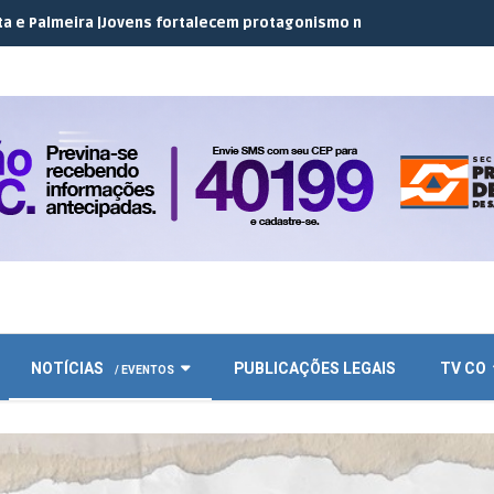
a |
Jovens fortalecem protagonismo no campo em encontro do JEC
NOTÍCIAS
PUBLICAÇÕES LEGAIS
TV CO
/ EVENTOS