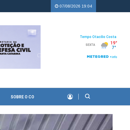
campos |
Troco Solidário da Copercampos deixa legado de apoio às
07/08/2026 19:04
SOBRE O CO