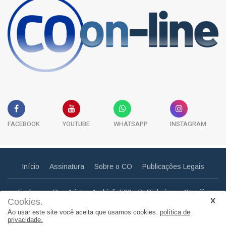
FACEBOOK
YOUTUBE
WHATSAPP
INSTAGRAM
Início
Assinatura
Sobre o CO
Publicações Legais
Endereço: Rua Aristeu Andrioli, 592 - B. Pinheiros - Otacílio
Cookies.
Costa - SC
Ao usar este site você aceita que usamos cookies.
política de
Email: correiootaciliense@gmail.com
privacidade.