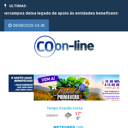
ULTIMAS :
campos deixa legado de apoio às entidades beneficentes |
Sindicat
08/08/2026 04:45